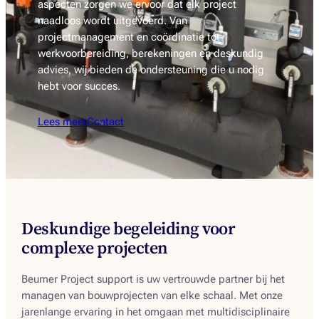
aspecten zorgen we ervoor dat elk project
naadloos wordt uitgevoerd. Van
projectmanagement en coördinatie tot
werkvoorbereiding, berekeningen en deskundig
advies, wij bieden de ondersteuning die u nodig
hebt voor succes.
Lees meer
Contact
Deskundige begeleiding voor
complexe projecten
Beumer Project support is uw vertrouwde partner bij het
managen van bouwprojecten van elke schaal. Met onze
jarenlange ervaring in het omgaan met multidisciplinaire